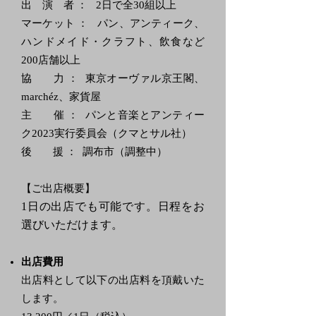
出 演 者 ： 2日で全30組以上
マーケット ： パン、アンティーク、
ハンドメイド・クラフト、飲食など
200店舗以上
協 力 ： 東京オーヴァル京王閣、
marchéz、家貨屋
主 催 ： パンと音楽とアンティー
ク2023実行委員会（クマとサル社）
後 援 ： 調布市（調整中）
【ご出店概要】
1日の出店でも可能です。日程をお
選びいただけます。
出店費用
出店料として以下の出店料を頂戴いた
します。