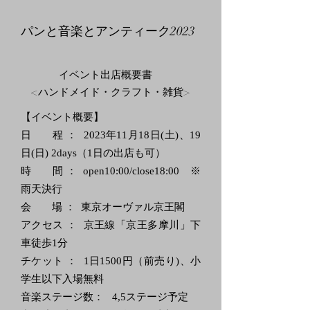
パンと音楽とアンティーク2023
イベント出店概要書
<ハンドメイド・クラフト・雑貨>
【イベント概要】
日 程 ： 2023年11月18日(土)、19
日(日) 2days（1日の出店も可）
時 間 ： open10:00/close18:00 ※
雨天決行
会 場 ： 東京オーヴァル京王閣
アクセス ： 京王線「京王多摩川」下
車徒歩1分
チケット ： 1日1500円（前売り)、小
学生以下入場無料
音楽ステージ数： 4,5ステージ予定