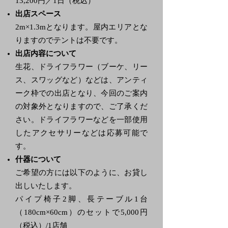
13,200円／1日（税込）
出店スペース
2m×1.3mとなります。屋内エリアとな
りますのでテントは不要です。
出店内容について
生花、ドライフラワー（ブーケ、リー
ス、スワッグなど）などは、アンティ
ーク枠での出店となり、今回のご案内
の対象外となりますので、ご了承くだ
さい。ドライフラワーなどを一部使用
したアクセサリーなどは応募可能で
す。
什器について
ご希望の方には以下のように、お貸し
出しいたします。
パイプ椅子2脚、長テーブル1台
（180cm×60cm）のセットで5,000円
（税込）/1店舗