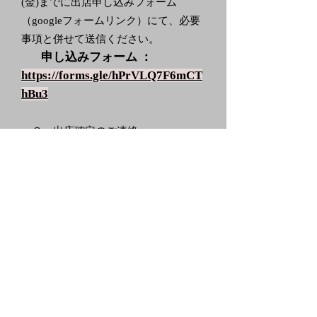
(金)までに出店申し込みフォーム
（googleフォームリンク）にて、必要
事項と併せて送信ください。
申し込みフォーム ：
https://forms.gle/hPrVLQ7F6mCT
hBu3
２．出店確定のご連絡
10月11日(水)までに内定者にのみ、メ
ールにてご連絡をさせていただきま
す。
３．レイアウト及び当日のインフォ
メーションのご連絡
出店10日前を目途に、ご出店いただく
レイアウトや当日のインフォメーショ
ンをご連絡致します。