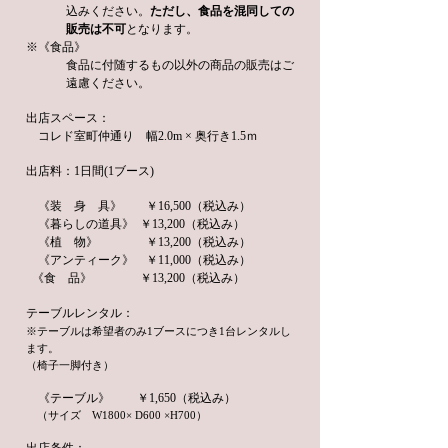
込みください。
ただし、食品を混同しての
販売は不可
となります。
​※
《食品》
食品に付随するもの以外の商品の販売はご
遠慮ください。
出店スペース：
コレド室町仲通り
幅2.0m × 奥行き1.5ｍ
出店料：1日間(1ブース)
《装 身 具》 ￥16,500（税込み）
《暮らしの道具》 ￥13,200（税込み）
《植 物》 ￥13,200（税込み）
《アンティーク》 ￥11,000（税込み）
《食 品》 ￥13,200（税込み）
テーブルレンタル：
※テーブルは希望者のみ1ブースにつき
1台レンタルし
ます。
（椅子一脚付き）
《テーブル》 ￥1,650（税込み）
（サイズ W1800× D600 ×H700）