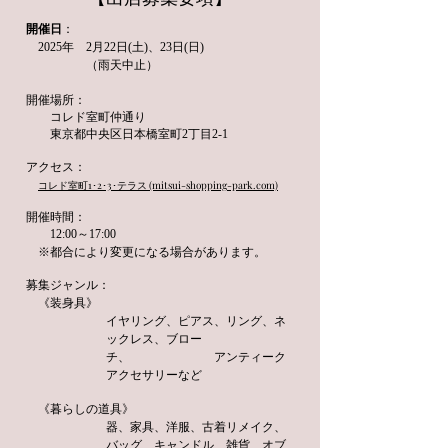
開催日
：
2025年 2月22
日(土)、23日(日)
（雨天中止）
開催場所：
コレド室町仲通り
東京都中央区日本橋室町2丁目2-1
​アクセス：
​
コレド室町1･2･3･テラス (mitsui-shopping-park.com)
開催時間：
12:00～17:00
​※都合により変更に
なる場合があります。
募集ジャンル：
《装身具》
イヤリング、ピアス、リング、ネ
ックレス、ブロー
チ、 アンティーク
アクセサリーなど
《暮らしの道具》
器、家具、洋服、古着リメイク、
バッグ、キャンドル、雑貨、オブ