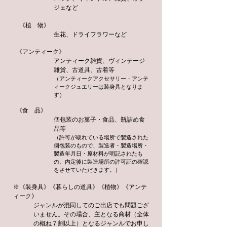
ジェ
など
《植 物》
生花、ドライフラワーなど
《アンティーク》
アンティーク雑貨、ヴィンテージ
雑貨、古道具、古着
等
（アンティークアクセサリー・アンテ
ィークジュエリーは装身具となりま
す）
《食 品》
​個包装のお菓子・食品、瓶詰め食
品等
（許可が取れている場所で製造された
個包装のもので、製造者・製造場所・
製造年月日・原材料が明記されたも
の。内定後に製造場所の許可証の確認
をさせていただきます。）
※《装身具》《暮らしの道具》《植物》《アンテ
ィーク》
ジャンルが混同してのご出店でも問題ござ
いません。その場合、主となる商材（全体
の概ね７割以上）となるジャンルでお申し