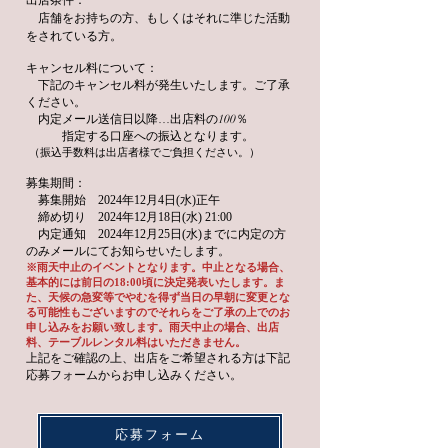
出店条件：
​店舗をお持ちの方、もしくはそれに準じた活動
をされている方。
キャンセル料について：
下記のキャンセル料が発生いたします。ご了承
ください。
​ 内定メール
送信日
以降…出店料​の100％
指定する口座への振込となります。
（
振込手数料は出店者様でご負担ください。）
募集期間：
募集開始 2024年12月4日(水)正午
締め切り 2024年12月18日(水) 21:00
内定通知 2024年12月25日(水)までに内定の方
のみメールにてお知らせいたします。
※雨天中止のイベントとなります。中止となる場合、
基本的には前日の18:00頃に決定発表いたします。ま
た、天候の急変等でやむを得ず当日の早朝に変更と
な
る可能性もございますのでそれらをご了承の上でのお
申し込みをお願い致します。雨天中止の場合、出店
料、テーブルレンタル料はいただきません。
上記をご確認の上、出店をご希望される方は下記
応募フォームからお申し込みください。
応募フォーム