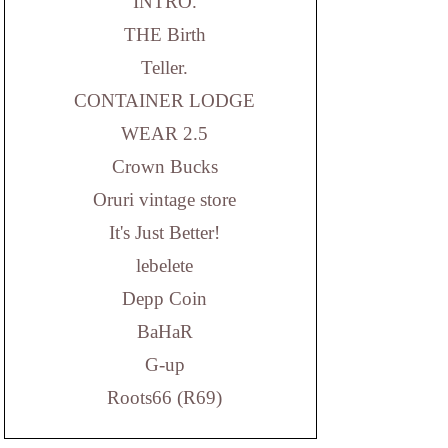
INTRO.
THE Birth
Teller.
CONTAINER LODGE
WEAR 2.5
Crown Bucks
Oruri vintage store
It's Just Better!
lebelete
Depp Coin
BaHaR
G-up
Roots66 (R69)