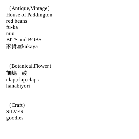
（Antique,Vintage）
House of Paddington
red beans
fu-ka
nuu
BITS and BOBS
家貨屋kakaya
（Botanical,Flower）
前嶋 綾
clap,clap,claps
hanabiyori
（Craft）
SILVER
goodies
（Accessories）